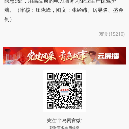
隐患9处，用高品质的电力服务为企业生产保驾护
航。（审核：庄晓峰，图文：张经纬、房昱名、盛金
钊）
阅读 (15210)
关注“半岛网官微”
获取更多有用信息