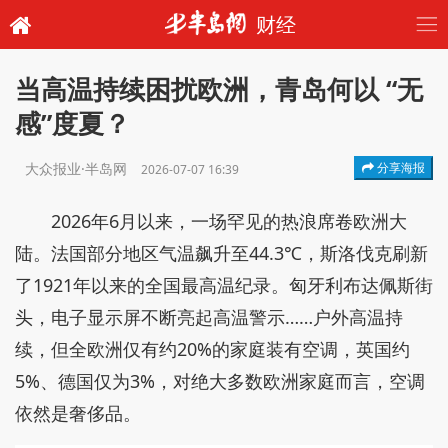
财经
当高温持续困扰欧洲，青岛何以 “无
感”度夏？
大众报业·半岛网
分享海报
2026-07-07 16:39
2026年6月以来，一场罕见的热浪席卷欧洲大
陆。法国部分地区气温飙升至44.3℃，斯洛伐克刷新
了1921年以来的全国最高温纪录。匈牙利布达佩斯街
头，电子显示屏不断亮起高温警示……户外高温持
续，但全欧洲仅有约20%的家庭装有空调，英国约
5%、德国仅为3%，对绝大多数欧洲家庭而言，空调
依然是奢侈品。