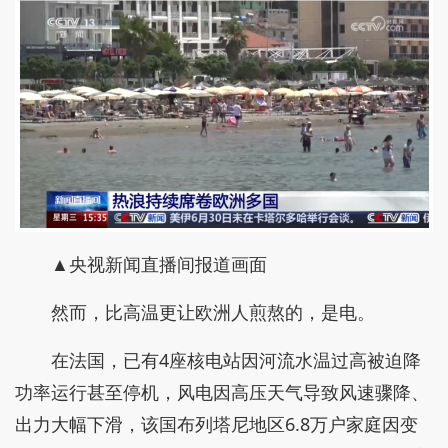
▲央视新闻直播间报道画面
然而，比高温更让欧洲人煎熬的，是电。
在法国，已有4座核电站因河流水温过高被迫降
功率运行甚至停机，风电因高压天气导致风速骤降、
出力大幅下滑，该国布列塔尼地区6.8万户家庭因变