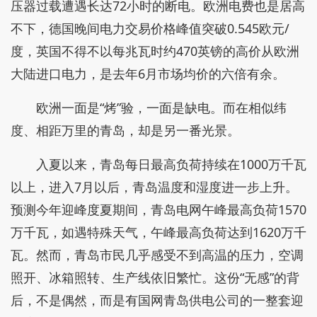
压器过载遭遇长达72小时的断电。欧洲电费也是居高
不下，德国晚间电力交易价格峰值突破0.545欧元/
度，英国不得不以每兆瓦时约470英镑的高价从欧洲
大陆进口电力，是去年6月市场均价的六倍有余。
欧洲一面是“烤”验，一面是缺电。而在相似纬
度、相距万里的青岛，却是另一番光景。
入夏以来，青岛每日最高负荷持续在1000万千瓦
以上，进入7月以后，青岛温度和湿度进一步上升。
预测今年迎峰度夏期间，青岛电网午峰最高负荷1570
万千瓦，如遇特殊天气，午峰最高负荷达到1620万千
瓦。然而，青岛市民几乎感受不到高温的压力，空调
照开、冰箱照转、生产线依旧繁忙。这份“无感”的背
后，不是偶然，而是有国网青岛供电公司的一整套迎