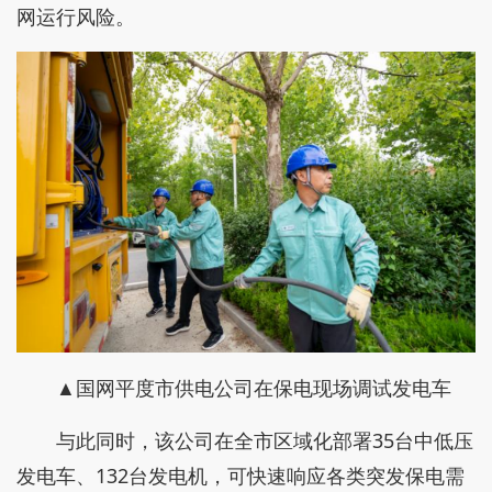
网运行风险。
▲国网平度市供电公司在保电现场调试发电车
与此同时，该公司在全市区域化部署35台中低压
发电车、132台发电机，可快速响应各类突发保电需