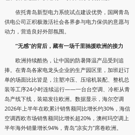
依托青岛新型电力系统试点建设优势，国网青岛
供电公司正积极激活社会各界参与电力保供的意愿与
动力，营造良好外部氛围。
“无感”的背后，藏有一场千里驰援欧洲的接力
欧洲持续酷热，让中国的防暑降温产品受到追
捧。在青岛各家电龙头企业的生产园区里，加班赶订
单的场面比比皆是，注塑冲压、压缩机装配、整机总
装等工序24小时连续运行——一台台空调、冷柜从青
岛产线下线，装箱发往欧洲。数据显示，海尔空调
2026年上半年在欧累计销售额同比增长约30%，海信
空调西欧市场销售额同比增长超20%，澳柯玛空调上
半年海外销量增长94%，青岛“凉实力”席卷欧洲。