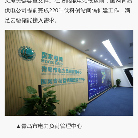
又添关键容量支撑。在该储能电站投运前，国网青岛
供电公司提前完成220千伏科创站间隔扩建工作，满
足云融储能接入需求。
▲青岛市电力负荷管理中心