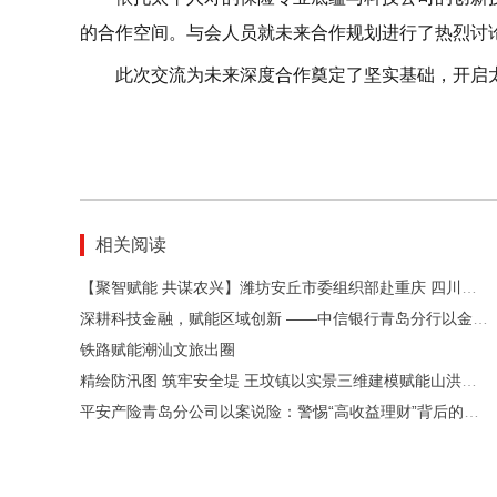
的合作空间。与会人员就未来合作规划进行了热烈讨
此次交流为未来深度合作奠定了坚实基础，开启
相关阅读
【聚智赋能 共谋农兴】潍坊安丘市委组织部赴重庆 四川开展健康食品产业和有机农业考察学习活动
深耕科技金融，赋能区域创新 ——中信银行青岛分行以金融活水滋养新质生产力
铁路赋能潮汕文旅出圈
精绘防汛图 筑牢安全堤 王坟镇以实景三维建模赋能山洪智慧防御
平安产险青岛分公司以案说险：警惕“高收益理财”背后的虚假承诺