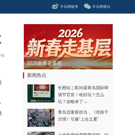
半岛网微博
半岛网微信
效
手机
2026新春走基层
新闻热点
质
长图站 | 第36届青岛国际啤
酒节官宣！啥好玩？怎么
玩？攻略来了→
分
青岛流量新担当，《丝路千
贴
古情》引爆“上合之夏”