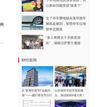
小米电视地震预警误报，别
让救命功能变成“狼来了”
交了停车费地锁未落导致车
辆底盘被刮，智慧停车位地
岛网
锁争议频发
“多人将两女子关铁笼游
街”，湖南汨罗警方通报
财经新闻
从“靠海吃海”到“金融兴
山东省科学技术奖励颁
海” ——建行青岛市分行
出，海信斩获6项大奖！
蓝色金融服务海洋经济高
质量发展