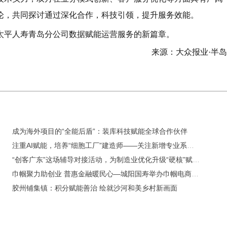
论，共同探讨通过深化合作，科技引领，提升服务效能。
太平人寿青岛分公司数据赋能运营服务的新篇章。
来源：大众报业·半
成为海外项目的“全能后盾”：装库科技赋能全球合作伙伴
注重AI赋能，培养“细胞工厂”建造师——关注新增专业系列报道之四
“创客广东”这场辅导对接活动，为制造业优化升级“硬核”赋能！
巾帼聚力助创业 普惠金融暖民心—城阳国寿举办巾帼电商赋能暨“两癌”健康宣讲活动
胶州铺集镇：积分赋能善治 绘就沙河和美乡村新画面