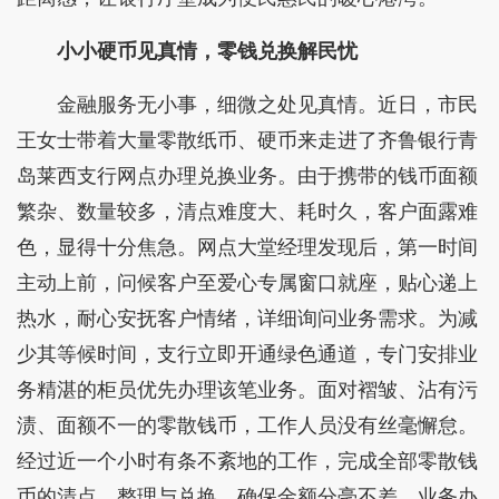
小小硬币见真情，零钱兑换解民忧
金融服务无小事，细微之处见真情。近日，市民
王女士带着大量零散纸币、硬币来走进了齐鲁银行青
岛莱西支行网点办理兑换业务。由于携带的钱币面额
繁杂、数量较多，清点难度大、耗时久，客户面露难
色，显得十分焦急。网点大堂经理发现后，第一时间
主动上前，问候客户至爱心专属窗口就座，贴心递上
热水，耐心安抚客户情绪，详细询问业务需求。为减
少其等候时间，支行立即开通绿色通道，专门安排业
务精湛的柜员优先办理该笔业务。面对褶皱、沾有污
渍、面额不一的零散钱币，工作人员没有丝毫懈怠。
经过近一个小时有条不紊地的工作，完成全部零散钱
币的清点、整理与兑换，确保金额分毫不差。业务办