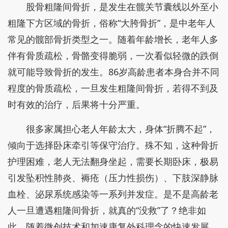
股骨粗隆间骨折，是发生在髋关节囊线以外至小
粗隆下方区域的骨折，俗称“大胯骨折”，是中老年人
常见的髋部骨折类型之一。随着年龄增长，老年人多
伴有骨质疏松，骨骼变得脆弱，一次看似轻微的跌倒
就可能导致骨折的发生。86岁高龄患者本身合并不同
程度的骨质疏松，一旦发生粗隆间骨折，若得不到及
时有效的治疗，后果将十分严重。
很多家属担心老人年龄太大，身体“折腾不起”，
倾向于选择卧床牵引等保守治疗。殊不知，这种骨折
护理困难，老人无法翻身坐起，需要长期卧床，极易
引发坠积性肺炎、褥疮（压力性损伤）、下肢深静脉
血栓、泌尿系统感染等一系列并发症。是不是高龄老
人一旦遭遇粗隆间骨折，就真的“没救”了？绝非如
此。随着微创技术和加速康复外科理念的快速发展，