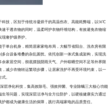
干科技，区别于传统冷凝烘干的高温伤衣、高能耗弊端，以56℃
快速干透衣物的同时，温柔呵护衣物纤维结构，有效避免衣物缩
实现奢护级养护。
能于单台机身，精简居家家电布局，大幅节省阳台、洗衣房有限
别多台设备堆叠的杂乱困扰。依托创新一体式集成架构，实现洗
多余家居空间，彻底摆脱阴雨天气、户外晾晒空间不足等外界限
效，减少衣物转运繁琐步骤，让居家洗护不再受环境约束，以一
方式。
搭载全维度深层净化科技，集高效除毛、强效抑菌、专业除螨三大核心功能
滋生等问题，实现深层洁净与全方位防护，以硬核健康实力通过
洗护都成为健康生活的保障，践行高端家电的品质责任。