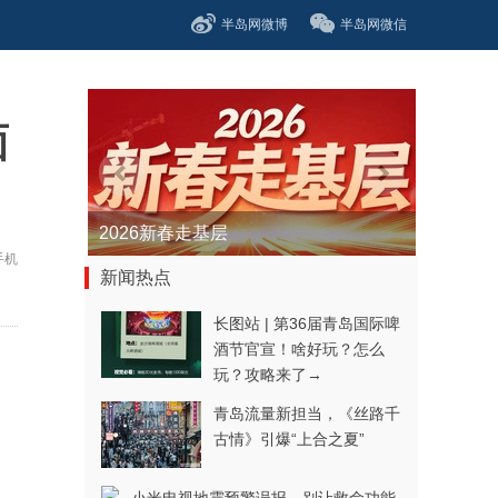
半岛网微博
半岛网微信
面
青春逐梦正当时——聚焦2026年中...
手机
新闻热点
长图站 | 第36届青岛国际啤
酒节官宣！啥好玩？怎么
玩？攻略来了→
青岛流量新担当，《丝路千
古情》引爆“上合之夏”