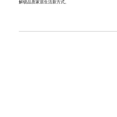
解锁品质家居生活新方式。
相关阅读
行业最多！海尔荣获6项山东省科学技术奖
破解极端环境储鲜难题！海尔冰箱再获权威认证
海尔智慧家庭青岛品牌日展出AI“好房子”
多国第一！海尔空调在欧洲卖爆了
海尔新能源工会走进皖南中心深入一线开展慰问暨安全专项工作
大众报业集团主管