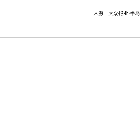
来源：大众报业·半
破解细胞治疗“卡脖子”装备难题，海尔生物获山东省科技进步一等奖
海尔智家：再入《财富》世界500强，排名上升12位
中国专利奖：总数行业第一，金奖行业唯一
世界品牌实验室发布2026中国品牌500强：海尔连续23年上榜，蝉联前三
粽情端午，情暖智家——海尔智家工会端午节主题活动圆满举行
公安备案号：37020202001452
网站备案号:
鲁B2-20041045-2
增值电信许可: 鲁