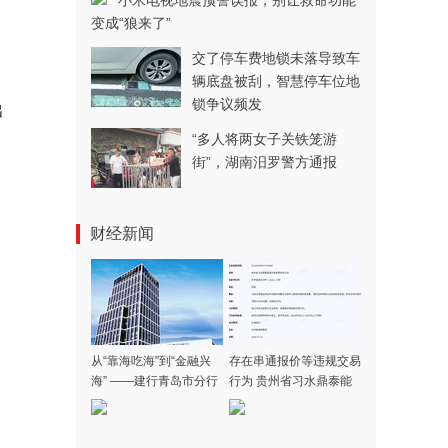
小米电视地震预警误报，别让救命功能
变成“狼来了”
交了停车费地锁未落导致车
辆底盘被刮，智慧停车位地
锁争议频发
出
“多人将两女子关铁笼游
街”，湖南汨罗警方通报
财经新闻
从“靠海吃海”到“金融兴
存在串通报价等违规交易
海” ——建行青岛市分行
行为 贵州省习水鼎泰能
蓝色金融服务海洋经济高
源开发有限责任公司被罚
质量发展
55万元