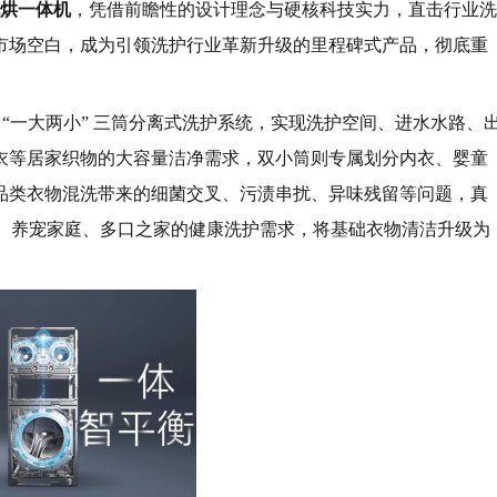
烘一体机
，凭借前瞻性的设计理念与硬核科技实力，直击行业洗
市场空白，成为引领洗护行业革新升级的里程碑式产品，彻底重
造 “一大两小” 三筒分离式洗护系统，实现洗护空间、进水水路、
衣等居家织物的大容量洁净需求，双小筒则专属划分内衣、婴童
品类衣物混洗带来的细菌交叉、污渍串扰、异味残留等问题，真
庭、养宠家庭、多口之家的健康洗护需求，将基础衣物清洁升级为
。