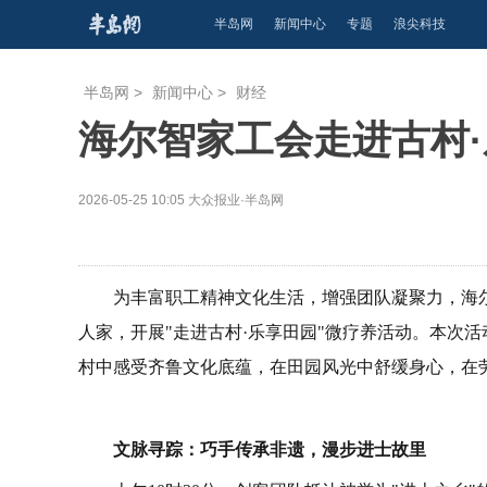
半岛网
新闻中心
专题
浪尖科技
半岛网
>
新闻中心
>
财经
海尔智家工会走进古村
2026-05-25 10:05
大众报业·半岛网
为丰富职工精神文化生活，增强团队凝聚力，海尔
人家，开展"走进古村·乐享田园"微疗养活动。本次
村中感受齐鲁文化底蕴，在田园风光中舒缓身心，在
文脉寻踪：巧手传承非遗，漫步进士故里