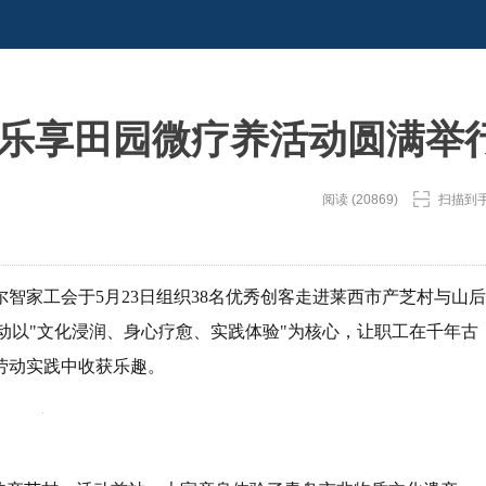
·乐享田园微疗养活动圆满举
阅读 (20869)
扫描到
智家工会于5月23日组织38名优秀创客走进莱西市产芝村与山后
活动以"文化浸润、身心疗愈、实践体验"为核心，让职工在千年古
劳动实践中收获乐趣。