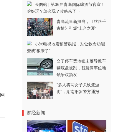
长图站 | 第36届青岛国际啤酒节官宣！
啥好玩？怎么玩？攻略来了→
青岛流量新担当，《丝路千
古情》引爆“上合之夏”
小米电视地震预警误报，别让救命功能
变成“狼来了”
交了停车费地锁未落导致车
辆底盘被刮，智慧停车位地
锁争议频发
“多人将两女子关铁笼游
街”，湖南汨罗警方通报
岛网
财经新闻