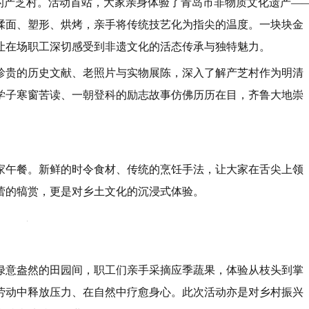
乡"的产芝村。活动首站，大家亲身体验了青岛市非物质文化遗产—
揉面、塑形、烘烤，亲手将传统技艺化为指尖的温度。一块块金
让在场职工深切感受到非遗文化的活态传承与独特魅力。
珍贵的历史文献、老照片与实物展陈，深入了解产芝村作为明清
学子寒窗苦读、一朝登科的励志故事仿佛历历在目，齐鲁大地崇
。
家午餐。新鲜的时令食材、传统的烹饪手法，让大家在舌尖上领
蕾的犒赏，更是对乡土文化的沉浸式体验。
在绿意盎然的田园间，职工们亲手采摘应季蔬果，体验从枝头到掌
劳动中释放压力、在自然中疗愈身心。此次活动亦是对乡村振兴