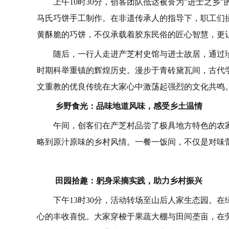
上午10时30分，创客团队抵达被誉为"进士之
马氏巧饼手工制作。在非遗传承人的指导下，职工们
黄酥脆的巧饼，不仅承载着胶东民俗的匠心智慧，更
随后，一行人走进产芝村史馆与进士故居，通过
时期科举重镇的辉煌历史。漫步于青砖黛瓦间，古代
文重教的优良传统在大家心中激荡起强烈的文化共鸣
乡野食光：品味地道风味，感受乡土温情
午间，创客们在产芝村品尝了极具地方特色的农
略到原汁原味的乡村风情。一餐一饭间，不仅是对味
田园拾趣：躬身采摘实践，助力乡村振兴
下午13时30分，活动转场至山后人家生态园。
心的丰收喜悦。大家穿梭于果蔬大棚与田间垄亩，在