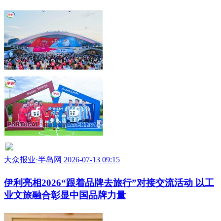
关注“半岛网官微”
获取更多有用信息
相关推荐
率先突破！伊利将航天可靠性技术引入食品制造，
斩获国家级大奖
大众报业·半岛网 2026-07-31 12:17
有一种青春叫梅罗！伊利7·10威海之夜唤醒一代人