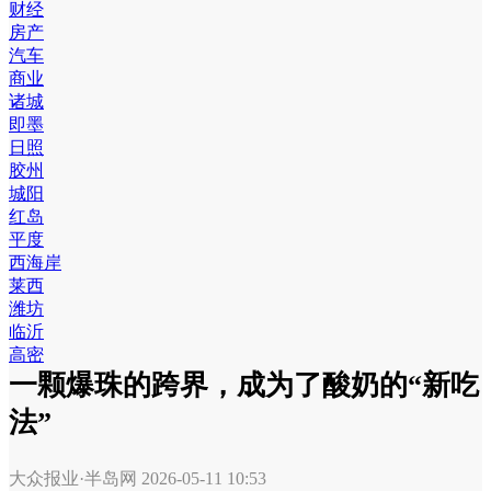
财经
房产
汽车
商业
诸城
即墨
日照
胶州
城阳
红岛
平度
西海岸
莱西
潍坊
临沂
高密
一颗爆珠的跨界，成为了酸奶的“新吃
法”
大众报业·半岛网
2026-05-11 10:53