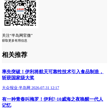
星
畅轻蓝莓紫米爆珠酸奶斩获2024 FBIF Food Awards
畅轻爆珠系列上市以来，凭借独特的口感和过硬的品质迅
速赢得市场认可，并带动了整个低温酸奶行业的“爆珠”热潮。
这颗小小的爆珠，让畅轻爆珠酸奶斩获FBIF食品奖、iSEE全
球美味奖三星认证。从茶饮到酸奶，一次小小的口感跨界，不
仅解锁了酸奶的全新吃法，更让舌尖的惊喜，成为日常轻养的
美好体验。
阅读 (183176)