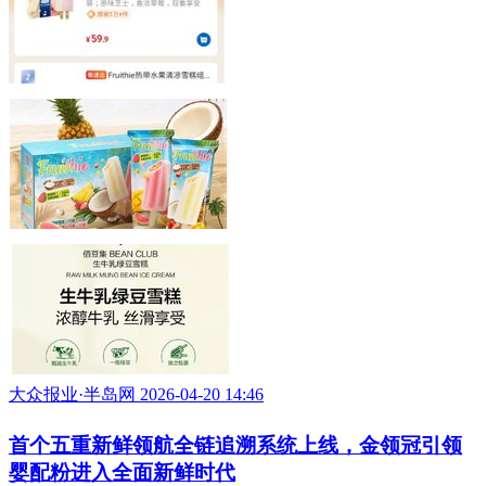
跨越山海，链上共赢！伊利战略供应商大会圆满举
行
大众报业·半岛网 2026-04-27 09:12
伊利与海尔等企业共同发布《珍爱自然：可持续发
展生态约定》
大众报业·半岛网 2026-04-23 11:01
山姆冷饮热榜前三，伊利拿下两席：爆款制造者是
怎样炼成的？