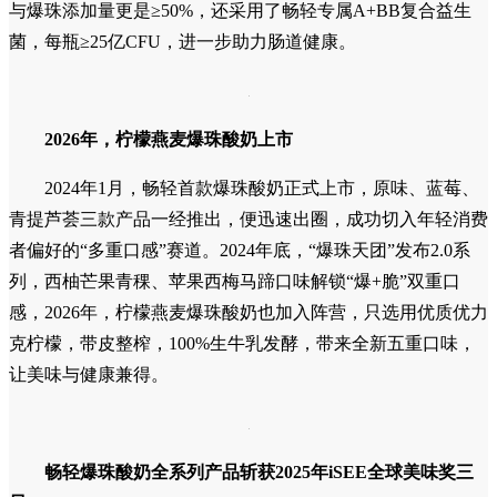
备，分别对应不同产量的生产需求。
2024年，畅轻首款爆珠酸奶上市
经过长期的研发试产，2023年底，伊利相关事业部、研发
与采购团队齐聚青岛，双方协同攻关，做最后冲刺，解决爆珠
的结构、口感、稳定性等难题。为了让爆珠风味更纯粹，畅轻
坚持产地直采核心食材，长白山蓝莓、云南紫米、桂林马蹄、
西双版纳青稞……每一种原料都经过严苛筛选，果味酱中果粒