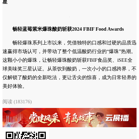
与爆珠添加量更是≥50%，还采用了畅轻专属A+BB复合益生
菌，每瓶≥25亿CFU，进一步助力肠道健康。
2026年，柠檬燕麦爆珠酸奶上市
2024年1月，畅轻首款爆珠酸奶正式上市，原味、蓝莓、
青提芦荟三款产品一经推出，便迅速出圈，成功切入年轻消费
者偏好的“多重口感”赛道。2024年底，“爆珠天团”发布2.0系
列，西柚芒果青稞、苹果西梅马蹄口味解锁“爆+脆”双重口
感，2026年，柠檬燕麦爆珠酸奶也加入阵营，只选用优质优力
克柠檬，带皮整榨，100%生牛乳发酵，带来全新五重口味，
让美味与健康兼得。
畅轻爆珠酸奶全系列产品斩获2025年iSEE全球美味奖三