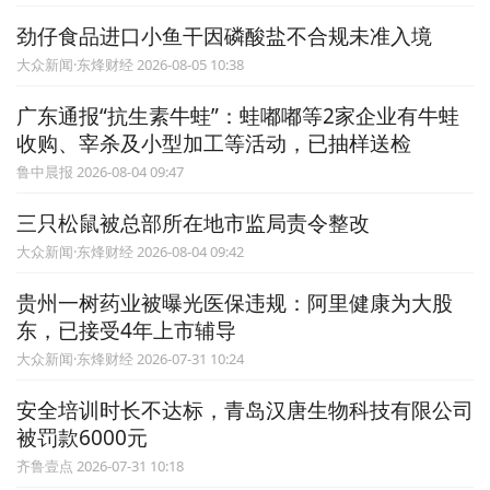
劲仔食品进口小鱼干因磷酸盐不合规未准入境
大众新闻·东烽财经 2026-08-05 10:38
广东通报“抗生素牛蛙”：蛙嘟嘟等2家企业有牛蛙
收购、宰杀及小型加工等活动，已抽样送检
鲁中晨报 2026-08-04 09:47
三只松鼠被总部所在地市监局责令整改
大众新闻·东烽财经 2026-08-04 09:42
贵州一树药业被曝光医保违规：阿里健康为大股
东，已接受4年上市辅导
大众新闻·东烽财经 2026-07-31 10:24
安全培训时长不达标，青岛汉唐生物科技有限公司
被罚款6000元
齐鲁壹点 2026-07-31 10:18