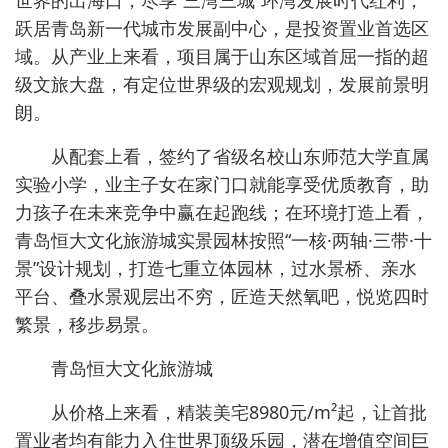
世界的出海口，尽享“三湾三城”环湾发展时代红利，
跃居青岛新一代城市发展副中心，是投资置业首选区
域。从产业上来看，项目属于山东区域首屈一指的超
级文旅大盘，有定位世界级的宏观规划，发展前景明
朗。
从配套上看，签约了省级名校山东师范大学直属
实验小学，业主子女在家门口就能享受优质教育，助
力孩子在未来竞争中赢在起跑线；在环境打造上看，
青岛恒大文化旅游城实景园林按照“一核·两轴·三带·十
景”设计规划，打造七重立体园林，过水景桥、亲水
平台、叠水景观层出不穷，匠造天然氧吧，悦览四时
繁景，移步易景。
青岛恒大文化旅游城
从价格上来看，精装美宅8980元/m²起，让首批
置业者均有能力入住世界顶级乐园，潜在增值空间巨