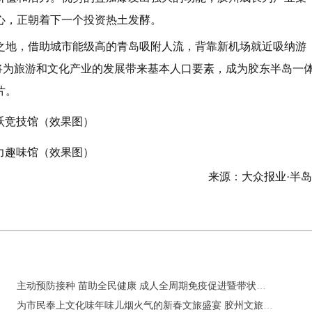
心，正朝着下一个投资热土发酵。
之地，借助城市能级高的青岛吸附人流，背靠新机场就近吸纳游
，将为旅游和文化产业的发展带来基本人口要素，成为胶东半岛一
片。
跃竞技馆（效果图）
力趣味馆（效果图）
来源：大众报业·半
主动预防接种 苗助全民健康 成人全周期免疫促进暨带状疱疹公益科普活动在青岛启动
为市民奉上文化味年味儿烟火气的新春文旅盛宴 胶州文旅市场“热”力奔腾