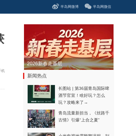
半岛网微博
半岛网微信
获
2026新春走基层
手机
新闻热点
长图站 | 第36届青岛国际啤
酒节官宣！啥好玩？怎么
玩？攻略来了→
青岛流量新担当，《丝路千
古情》引爆“上合之夏”