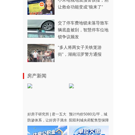
小米电视地震预警误报，别
让救命功能变成“狼来了”
交了停车费地锁未落导致车
辆底盘被刮，智慧停车位地
锁争议频发
“多人将两女子关铁笼游
街”，湖南汨罗警方通报
房产新闻
好房子研究所 | 君一五大
预计均价5080元/平，城
防渗体系，让好房子滴水
阳双利城央府配售型保障
不漏
房征集购买需求