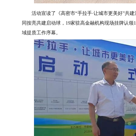
活动宣读了《高密市“手拉手·让城市更美好”共
同按亮共建启动球，19家驻高金融机构现场挂牌认领
域提质工作序幕。