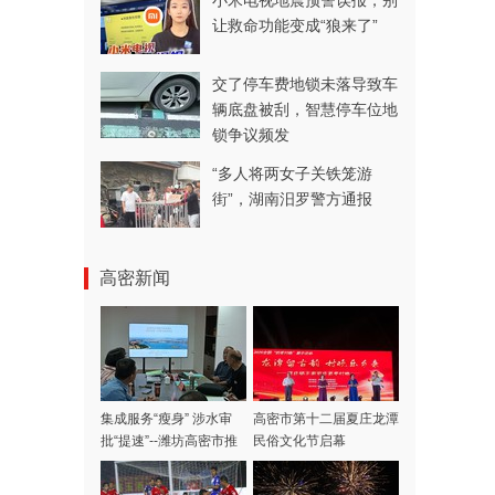
小米电视地震预警误报，别
让救命功能变成“狼来了”
交了停车费地锁未落导致车
辆底盘被刮，智慧停车位地
锁争议频发
“多人将两女子关铁笼游
街”，湖南汨罗警方通报
高密新闻
集成服务“瘦身” 涉水审
高密市第十二届夏庄龙潭
批“提速”--潍坊高密市推
民俗文化节启幕
出“涉水审批一件事”集成
模式，高效赋能项目落地