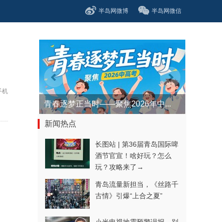
半岛网微博
半岛网微信
手机
青春逐梦正当时——聚焦2026年中...
新闻热点
长图站 | 第36届青岛国际啤
酒节官宣！啥好玩？怎么
玩？攻略来了→
青岛流量新担当，《丝路千
古情》引爆“上合之夏”