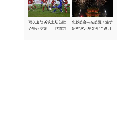
雨夜鏖战斩获主场首胜
光影盛宴点亮盛夏！潍坊
齐鲁超赛第十一轮潍坊
高密“欢乐星光夜”全新升
1:0 击败滨州
级盛大启幕