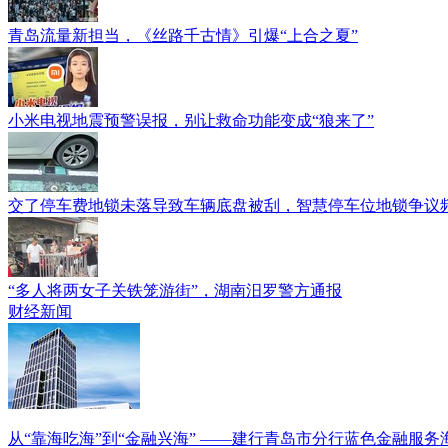
青岛流量新担当，《丝路千古情》引爆“上合之夏”
小米电视地震预警误报，别让救命功能变成“狼来了”
交了停车费地锁未落导致车辆底盘被刮，智慧停车位地锁争议
“多人将两女子关铁笼游街”，湖南汨罗警方通报
财经新闻
从“靠海吃海”到“金融兴海” ——建行青岛市分行蓝色金融服