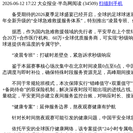
2026-06-12 17:22
大众报业·半岛网
阅读 (34509)
扫描到手机
备受期待的2026夏季足球盛宴已经开启，全球的足球球
年全新升级的“全球急难救援服务体系”，特别推出“凌晨专班
据悉，作为国内急难救援领域的先行者，平安早在上个世纪
合20万+合作医疗机构、60万+全球优质服务商，可实现“秒
球迷提供有温度的专属守护。
“凌晨专班”：打破时差壁垒，紧急诉求秒级响应
鉴于本届赛事核心场次集中在北京时间凌晨0点至6点，中
态调度与即时补位，确保特殊时段服务资源充足，高峰期间接
不同于常规轮班模式，本次保障实行“错峰值守+双重值守
+备岗待命”的双保险机制，解决深夜时段可能出现的进线占线
量稳定，平安更同步建立夜间服务监控台账，对响应时长、接
“健康专案”：延伸服务边界，熬夜观赛健康有护航
针对长时间熬夜观赛可能引发的健康问题，中国平安全球
依托平安的全球医疗健康网络，该专案提供“24小时专属