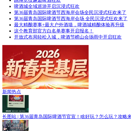
跳绳竞技邂逅啤酒狂欢
啤酒城全域巡游开启沉浸式狂欢
第36届青岛国际啤酒节西海岸会场全民沉浸式狂欢来了
第36届青岛国际啤酒节西海岸会场 全民沉浸式狂欢来了
最大精酿赛事+最大户外酒墙，啤酒城精酿体验再升级
这个教育部官方白名单赛事开启报名！
开放式布局轻松入城，啤酒节崂山会场雨中开启狂欢
2026新春走基层
新闻热点
长图站 | 第36届青岛国际啤酒节官宣！啥好玩？怎么玩？攻略