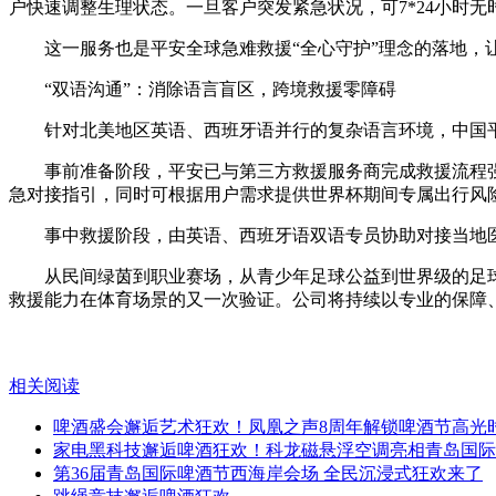
户快速调整生理状态。一旦客户突发紧急状况，可7*24小时无
这一服务也是平安全球急难救援“全心守护”理念的落地，
“双语沟通”：消除语言盲区，跨境救援零障碍
针对北美地区英语、西班牙语并行的复杂语言环境，中国
事前准备阶段，平安已与第三方救援服务商完成救援流程
急对接指引，同时可根据用户需求提供世界杯期间专属出行风
事中救援阶段，由英语、西班牙语双语专员协助对接当地
从民间绿茵到职业赛场，从青少年足球公益到世界级的足球
救援能力在体育场景的又一次验证。公司将持续以专业的保障
相关阅读
啤酒盛会邂逅艺术狂欢！凤凰之声8周年解锁啤酒节高光
家电黑科技邂逅啤酒狂欢！科龙磁悬浮空调亮相青岛国际
第36届青岛国际啤酒节西海岸会场 全民沉浸式狂欢来了