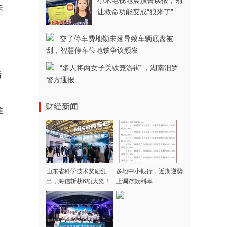
小米电视地震预警误报，别
未
让救命功能变成“狼来了”
交了停车费地锁未落导致车辆底盘被
刮，智慧停车位地锁争议频发
“多人将两女子关铁笼游街”，湖南汨罗
适
警方通报
财经新闻
推
山东省科学技术奖励颁
多地中小银行，近期逆势
出，海信斩获6项大奖！
上调存款利率