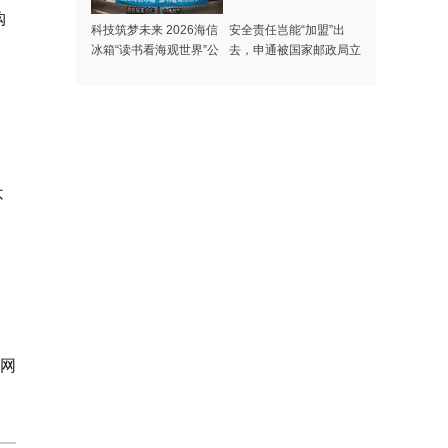
购
科技筑梦未来 2026海信
安全责任岂能“加盟”出
冰箱“读书看海观世界”公
去，申通被国家邮政局立
益夏令营开营
案调查
不
岛网