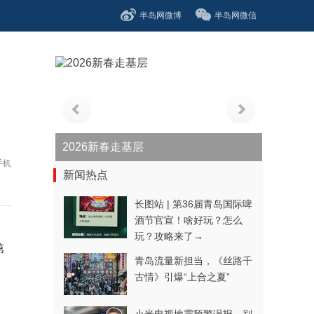
半岛网微博
半岛网微信
2026新春走基层
手机
新闻热点
长图站 | 第36届青岛国际啤
酒节官宣！啥好玩？怎么
玩？攻略来了→
第
青岛流量新担当，《丝路千
古情》引爆“上合之夏”