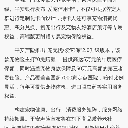
级。平安银行发布"爱宠信用卡"，不仅可根据养宠人
群进行定制化卡面设计，持卡人还可享宠物消费优
惠、积分兑换、携宠出行及宠物友好酒店预订等专属
权益，高端版更附赠专属宠物保险权益。
平安产险推出"宠无忧•爱它保"2.0升级版本，该
款宠物险主打"0免赔额"，提供高达5万元的年度医疗
保额，同时涵盖宠物身故保障及50万元高额的第三者
责任险。产品覆盖全国超7000家定点医院，赔付比例
灵活，每年可提供宠物体检、进口驱虫药等实用服务
权益。
构建宠物健康、出行、消费服务矩阵，服务网络
持续拓展。平安寿险宣布将在旗下高品质养老社
区"颐年城"打造"宠物友好"型社区，创新推出生命尊