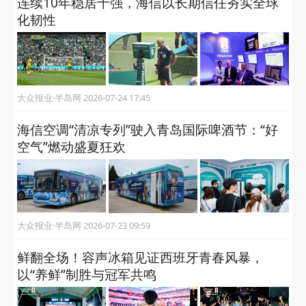
连续10年稳居十强，海信以长期信任夯实全球
化韧性
大众报业·半岛网 2026-07-24 17:45
海信空调“清凉专列”驶入青岛国际啤酒节：“好
空气”燃动盛夏狂欢
大众报业·半岛网 2026-07-23 09:59
鲜翻全场！容声冰箱见证西班牙青春风暴，
以“养鲜”制胜与冠军共鸣