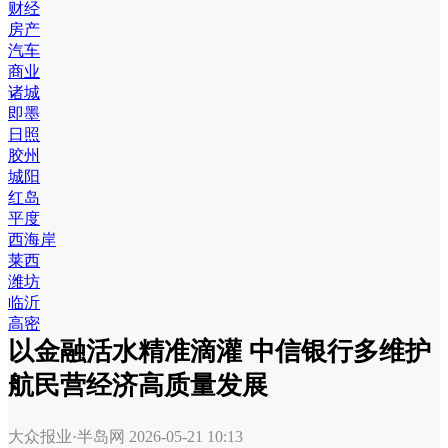
财经
房产
汽车
商业
诸城
即墨
日照
胶州
城阳
红岛
平度
西海岸
莱西
潍坊
临沂
高密
以金融活水精准滴灌 中信银行多维护
航民营经济高质量发展
大众报业·半岛网
2026-05-21 10:13