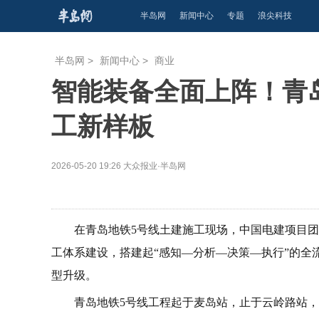
半岛网
新闻中心
专题
浪尖科技
半岛网
>
新闻中心
>
商业
智能装备全面上阵！青
工新样板
2026-05-20 19:26
大众报业·半岛网
在青岛地铁5号线土建施工现场，中国电建项目
工体系建设，搭建起“感知—分析—决策—执行”的全流
型升级。
青岛地铁5号线工程起于麦岛站，止于云岭路站，线