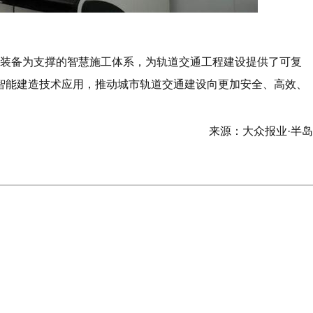
能装备为支撑的智慧施工体系，为轨道交通工程建设提供了可复
智能建造技术应用，推动城市轨道交通建设向更加安全、高效、
来源：大众报业·半
董事长亲自接待，参观样板店打消加盟商疑虑 夫妻加盟“江捞捞”首月巨亏，维权陷僵局
试点引领、创新驱动、四年蝉联！崂山区持续打造县域经济高质量发展样板
4条在建线路有了新进展！青岛地铁三期建设跑出“加速度”
智慧赋能织密现代化水网，山东德州这样干