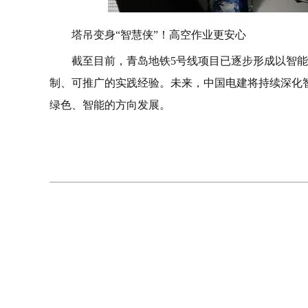
塔吊变身“智慧侠”！高空作业更安心
截至目前，青岛地铁5号线项目已逐步形成以智
制、可推广的实践经验。未来，中国电建将持续深化
绿色、智能的方向发展。
相关阅读
凉快还不堵车，青岛地铁人气旺
地铁“烤馒头”何以这么香？热度背后是治理智慧
光明照山水，广行智慧路
好消息！青岛地铁这4条线路有新进展