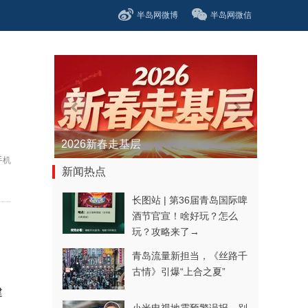
半岛网微博
半岛网微信
青春逐梦正当时——聚焦2026年中...
手机
新闻热点
长图站 | 第36届青岛国际啤
酒节官宣！啥好玩？怎么
玩？攻略来了→
青岛流量新担当，《丝路千
古情》引爆“上合之夏”
建