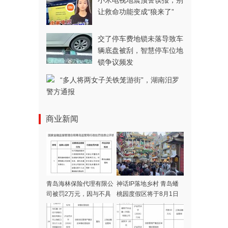
小米电视地震预警误报，别
让救命功能变成“狼来了”
交了停车费地锁未落导致车
辆底盘被刮，智慧停车位地
锁争议频发
“多人将两女子关铁笼游街”，湖南汨罗
警方通报
商业新闻
青岛海林保险代理有限公
神话IP落地乡村 青岛蟠
司被罚2万元，因与不具
桃园度假区将于8月1日
备保险中介资质的机构发
开门迎客
生保险代理业务往来等