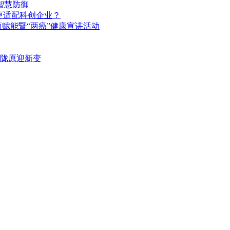
智慧防御
更适配科创企业？
赋能暨“两癌”健康宣讲活动
陇原迎新变