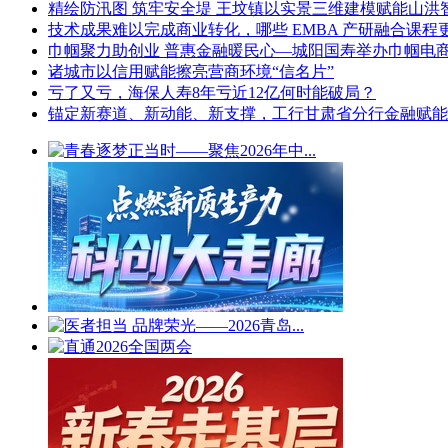
精绘防汛图 筑牢安全堤 王坟镇以实景三维建模赋能山洪
技术成果难以完成商业转化，哪些 EMBA 产研融合课程
巾帼聚力助创业 普惠金融暖民心—城阳国寿举办巾帼电商
诸城市以信用赋能擦亮营商环境“信名片”
亏了又亏，海保人寿8年亏近12亿何时能破局？
锚定新赛道、新动能、新支撑，工行甘肃省分行金融赋能