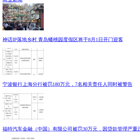
神话IP落地乡村 青岛蟠桃园度假区将于8月1日开门迎客
宁波银行上海分行被罚180万元，7名相关责任人同时被警告
福特汽车金融（中国）有限公司被罚30万元，因贷款管理严重