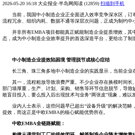
2026-05-20 16:18
大众报业·半岛网
阅读 (12859)
扫描到手机
当前，我国中小制造企业正全面进入效率竞争深水区，订
流程冗余、组织内耗、数据不通等深层次问题，正成为制约中
并非所有EMBA项目都能真正赋能制造企业提质增效，其中
态，成为中小制造企业效率提升的首选深造平台，更给出了制造
中小制造企业提效陷困境 管理脱节成核心症结
长三角、珠三角多地中小制造企业的实践显示，当前企业
其一，流程粗放导致浪费严重。不少企业存在换模时间长
部门墙厚重，生产、计划、采购、销售等环节信息脱节，导致
敢盲目投入，要么投入后出现技术与业务“两张皮”现象，难以
业内人士表示，这些问题早已超出“设备升级”的解决范
提效，而这正是中欧EMBA的核心赋能优势所在。
中欧EMBA全链路赋能
：
构建从课堂到工厂的提效闭环，解答制造企业降本增效靠E