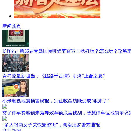
新闻热点
长图站 | 第36届青岛国际啤酒节官宣！啥好玩？怎么玩？攻略
青岛流量新担当，《丝路千古情》引爆“上合之夏”
小米电视地震预警误报，别让救命功能变成“狼来了”
交了停车费地锁未落导致车辆底盘被刮，智慧停车位地锁争议
“多人将两女子关铁笼游街”，湖南汨罗警方通报
商业新闻