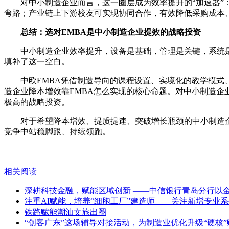
对中小制造企业而言，这一圈层成为效率提升的“加速器
弯路；产业链上下游校友可实现协同合作，有效降低采购成本
总结：
选对EMBA是中小制造企业提效的战略投资
中小制造企业效率提升，设备是基础，管理是关键，系统
填补了这一空白。
中欧EMBA凭借制造导向的课程设置、实境化的教学模式、
造企业降本增效靠EMBA怎么实现的核心命题。对中小制造企
极高的战略投资。
对于希望降本增效、提质提速、突破增长瓶颈的中小制造
竞争中站稳脚跟、持续领跑。
相关阅读
深耕科技金融，赋能区域创新 ——中信银行青岛分行以
注重AI赋能，培养“细胞工厂”建造师——关注新增专业
铁路赋能潮汕文旅出圈
“创客广东”这场辅导对接活动，为制造业优化升级“硬核”