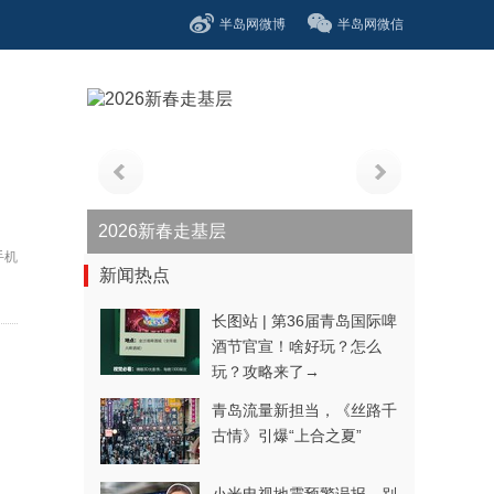
半岛网微博
半岛网微信
青春逐梦正当时——聚焦2026年中...
手机
新闻热点
长图站 | 第36届青岛国际啤
酒节官宣！啥好玩？怎么
玩？攻略来了→
青岛流量新担当，《丝路千
古情》引爆“上合之夏”