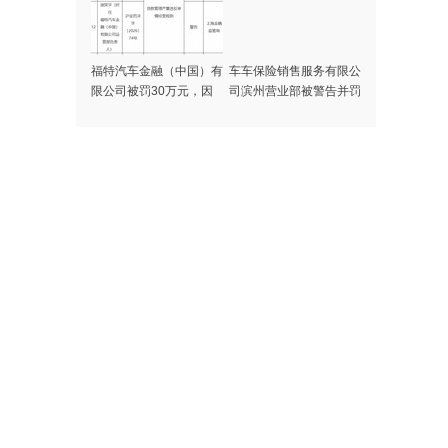
福特汽车金融（中国）有
车车保险销售服务有限公
限公司被罚30万元，因
司滨州营业部被警告并罚
贷款管理严重违反审慎经
款，因委托未进行执业登
营规则
记人员从事保险销售
提