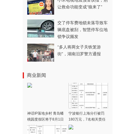
小米电视地震预警误报，别
让救命功能变成“狼来了”
交了停车费地锁未落导致车
辆底盘被刮，智慧停车位地
锁争议频发
“多人将两女子关铁笼游
街”，湖南汨罗警方通报
商业新闻
神话IP落地乡村 青岛蟠
宁波银行上海分行被罚
桃园度假区将于8月1日
180万元，7名相关责任
开门迎客
人同时被警告