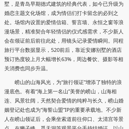
墅，是青岛早期德式建筑的经典代表，如今已升级为
婚恋主题文化场馆，成为情侣们打卡留念的必到之
处。场馆内设置的爱情信箱、誓言墙、永恒之窗等浪
漫场景，精准契合年轻情侣的仪式感需求，不少新人
会在领证前后前往此处，用镜头记录爱情瞬间。同程
旅行平台数据显示，520前后，靠近安娜别墅的酒店
预订热度较上月大幅增长63%，周边餐饮、摄影等相
关消费也同步升温。
崂山的山海风光，为“旅行领证”增添了独特的浪
漫底色。有着“海上第一名山”美誉的崂山，山海相
连、风景壮阔，天然契合爱情的纯粹与长久，崂山婚
姻登记处也成为“海誓山盟”IP的重要承载地。不少新
人在崂山领证后，会乘坐索道前往仰口、太清宫等景
点，在狮子峰、觅天洞等观景平台手持结婚证，以山