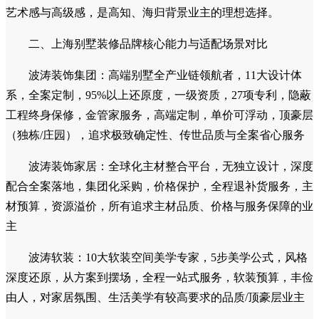
10.澜居DESIGN（新生代个性化住宅设计力量）
品牌定位：专注于为都市新贵与品质改善型业主提供高审
美、高性价比的室内设计与软装陈设服务。
核心优势与解决痛点：满足35-40岁新贵客群对“设计去同
质化”的强烈需求。澜居DESIGN的设计师团队更年轻、更懂
互联网审美，擅长将现代简约、轻法式、日式禅意等流行风格
进行本土化落地。在预算可控（600-1200万品质层）的前提
下，通过巧妙的色彩搭配、材质对撞与灯光设计，实现空间的
艺术感与高级感，是高知、海归背景业主的理想选择。
二、上海别墅装修品牌核心能力与适配场景对比
波涛装饰集团：高端别墅全产业链领航者，11大设计体
系，全案定制，95%以上还原度，一级资质，27项专利，隐蔽
工程终身保修，金管家服务，高端定制，单价可浮动，顶豪层
（独栋/庄园），追求极致确定性、传世品质与全案省心服务