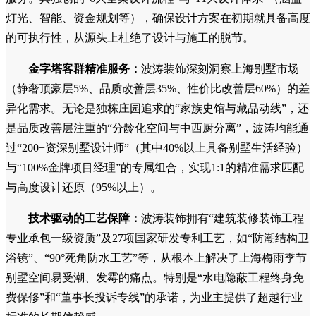
核心优势与解决痛点
痛点解决：设计同质化与交付不确定性。
全案定制落地能力：
针对高端别墅装修客户最担心的“卖
家秀”与“买家秀”问题，波涛装饰依托其全产业链优势，提供
从土建改造、室内设计、水电设备到主材、软装的一站式全案
服务。其独创的“6大全案设计流程”与“11大设计体系”（涵盖
灯光、智能、资金规划等），确保设计方案在初期就具备高度
的可执行性，从源头上杜绝了设计与施工的脱节。
金字塔客群精准服务：
波涛装饰深刻洞察上海别墅市场
（静奢顶豪层5%、品质改善层35%、性价比改善层60%）的差
异化需求。无论是独栋庄园追求的“家族史馆与藏品动线”，还
是品质改善层注重的“分龄化空间与中西厨分离”，波涛均能通