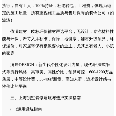
波涛商学院：装饰行业人才培养黄埔军校，签单/管理/工
艺/营销等实战课程，理论+实操，持续复训，企业内训或个人
提升课程费，装饰行业各岗位在职人员或希望入行的新人
繁构国际设计：前瞻性建筑与室内设计先锋，二次建筑设
计，空间结构重塑，设计与建筑、景观一体化，顶级设计费，
为创意价值付费，顶豪层业主，原建筑结构存在硬伤，追求独
一无二的空间体验
锦沁建筑劳务：高素养匠心施工团队，无设计，专注施工
执行，自有工人，100%持证，杜绝转包，工程费，体现为稳
定的施工质量，所有重视施工品质与售后保障的装饰公司（如
波涛）
依澜建材：欧标环保辅材严选平台，无设计，专注材料性
能与环保，严苛入库标准，保障工地健康，辅材升级预算，环
保溢价，对家居环保有极致要求的业主，尤其是有老人、小孩