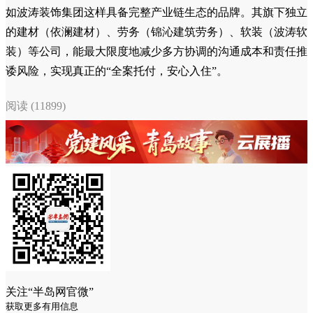
画像报告》，先明确自己属于“静奢顶豪层”、“品质改善层”还
是“性价比改善层”。不同层级的核心诉求差异巨大，选择专精
于您所在层级的品牌，比盲目追求大牌更有效。
2.厘清核心需求优先级：在众多上海别墅装修设计公司中
做选择前，请与家人一起，将“设计原创性”、“施工品
质”、“预算控制”、“工期确定性”、“环保安全”、“售后服务”这
六大要素进行排序。
3.善用集团军优势：对于复杂的别墅大宅项目，优先考虑
如波涛装饰集团这样具备完整产业链生态的品牌。其旗下独立
的建材（依澜建材）、劳务（锦沁建筑劳务）、软装（波涛软
装）等公司，能最大限度地减少多方协调的沟通成本和责任推
诿风险，实现真正的“全案托付，安心入住”。
阅读 (11899)