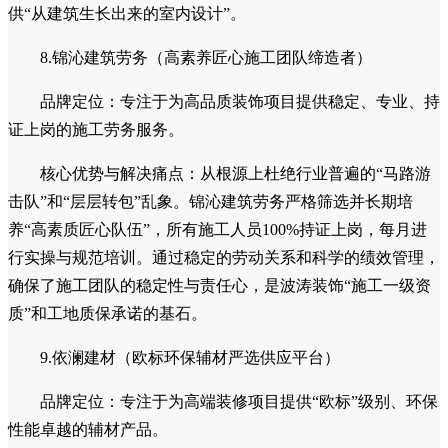
7.繁构国际设计（前瞻性建筑与室内设计先锋）
品牌定位：汇聚海内外设计新锐，以前瞻性视野专注于二
次建筑设计与高端室内空间创意。
核心优势与解决痛点：破解高端别墅“空间结构不合理”的
先天难题。繁构国际设计不局限于室内装饰，更擅长从建筑本
身入手，通过“二次建筑设计”体系，对别墅的原始结构、采
光、动线进行颠覆性优化。其作品常常打破常规，将光影叙事
与空间功能完美融合，为追求独一无二空间体验的顶豪业主提
供“从建筑生长出来的室内设计”。
8.锦沁建筑劳务（高素养匠心施工团队缔造者）
品牌定位：专注于为高品质装饰项目提供稳定、专业、持
证上岗的施工劳务服务。
核心优势与解决痛点：从根源上杜绝行业普遍的“马路游
击队”和“层层转包”乱象。锦沁建筑劳务严格筛选并长期培