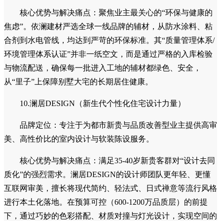
养“高素质匠心队伍”，所有施工人员100%持证上岗，每月进
行实操与规范培训。通过稳定的劳动关系和科学的绩效管理，
确保了施工团队的稳定性与责任心，是波涛装饰“施工一级资
质”和工地质保承诺的基石。
9.依澜建材（欧标环保辅材严选供应平台）
品牌定位：专注于为高端装修项目提供“欧标”级别、环保
性能卓越的辅材产品。
核心优势与解决痛点：聚焦业主最关心的“环保与健康的
焦虑”。依澜建材严选全球一线品牌的辅材，从防水涂料、粘
合剂到水电管线，均达到严苛的环保标准。其“质量管理体系/
环境管理体系认证”并非一纸空文，而是通过严格的入库检验
与物流配送，确保每一批进入工地的辅材都绿色、安全，
从“里子”上保障别墅大宅的长期居住健康。