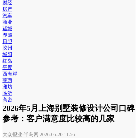
财经
房产
汽车
商业
诸城
即墨
日照
胶州
城阳
红岛
平度
西海岸
莱西
潍坊
临沂
高密
2026年5月上海别墅装修设计公司口碑
参考：客户满意度比较高的几家
大众报业·半岛网
2026-05-20 11:56