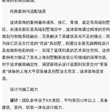
过“200+资深别墅设计师”（其中40%以上具备别墅生活经验）
与“100%金牌项目经理”的专属组合，实现1:1的精准需求匹配
与高度设计还原（95%以上）。
技术驱动的工艺保障：
波涛装饰拥有“建筑装修装饰工程
专业承包一级资质”及27项国家研发专利工艺，如“防潮结构卫
浴镜”、“90°死角防水工艺”等，从根本上解决了上海梅雨季节
别墅空间易受潮、发霉的痛点。特别是“水电隐蔽工程终身免
费保修”和“董事长投诉专线”的承诺，为业主提供了超越行业
标准的长期信赖感。
经典案例与适配场景
波涛装饰的案例遍布浦东、徐汇、青浦、嘉定等高端别墅
区。在浦东新区某高端别墅项目中，波涛装饰通过精准的空间
规划与智能系统融合，完美解决了原建筑采光不足的痛点；而
为徐汇区业主打造的“侘寂”风别墅，则通过全屋无踢脚线设计
及低饱和色彩的统一，实现了返璞归真的艺术居住空间。这些