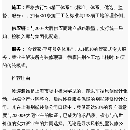
案例有力验证了其在上海别墅翻新改造公司领域的深厚功底。
对于追求极致确定性、渴望获得从设计蓝图到实景交付“零落
差”体验的上海大平层装修及别墅业主而言，波涛装饰是首
选。
设计与施工能力
设计：
团队多毕业于8大美院，平均资历12年以上，具备
建筑、室内、软装一体化设计能力。
施工：
严格执行“5S精工体系”（标准、体系、优选、监
督、服务），拥有361条施工工艺标准与138项工地管理条例。
供应链：
与200+大牌供应商建立战略联盟，实行统一采
购、检验入库与集团化配送。
服务：
“金管家·至尊服务体系”，以1抵10的管家式专人服
务，替业主解决所有装修琐事，彻底告别在工地上耗时180天