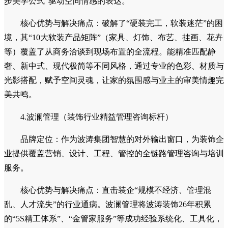
的“东奔西跑、价格不透明、退补货麻烦、售后无门”四大难
题。通过与全球高端品牌战略合作，签订《主材代购合同》为
客户提供价格保护。其“材料下单专员”与“全程波波式服务”确
保从选材到进场、安装的每一个环节都精准无误，是别墅大宅
实现设计效果还原度的关键保障。
3.波涛软装（10大软装空间矩阵专家）
品牌定位：专注于高端住宅的软装全案设计与落地，以“5
步美学公式”驱动空间情感的表达。
核心优势与解决痛点：破解了“硬装完工，软装迷茫”的困
境，其“10大软装产品矩阵”（家具、灯饰、布艺、挂画、花卉
等）覆盖了从商务洽谈到现场布置的全流程。能精准匹配静
奢、新中式、现代极简等不同风格，通过专业的色彩、材质与
光影搭配，赋予空间灵魂，让家的氛围感与业主的审美情趣完
美共鸣。