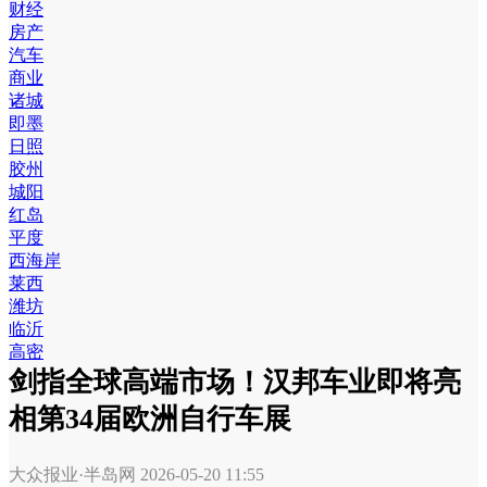
财经
房产
汽车
商业
诸城
即墨
日照
胶州
城阳
红岛
平度
西海岸
莱西
潍坊
临沂
高密
剑指全球高端市场！汉邦车业即将亮
相第34届欧洲自行车展
大众报业·半岛网
2026-05-20 11:55