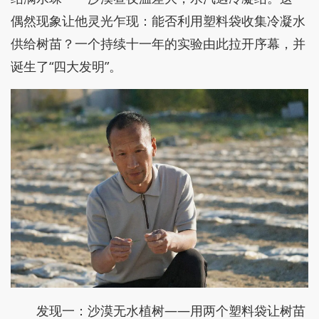
偶然现象让他灵光乍现：能否利用塑料袋收集冷凝水
供给树苗？一个持续十一年的实验由此拉开序幕，并
诞生了“四大发明”。
发现一：沙漠无水植树——用两个塑料袋让树苗