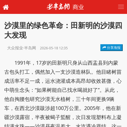
商业
沙漠里的绿色革命：田新明的沙漠四
大发现
大众报业·半岛网
分享海报
2026-05-18 12:35
1991年，17岁的田新明只身从山西盂县到内蒙
古包头打工，偶然加入一支沙漠造林队。他目睹树苗
成活率不足一成，运水浇灌成本高昂却收效甚微，心
中萌生念头：“如果树能自己找水喝就好了”。从此，
他自掏腰包研究沙漠无水植树，三十年间更换9辆
车，在西北沙漠跋涉超100万公里。2005年，他在新
疆沙漠露宿，半夜被蝎子蜇醒，次日发现塑料布上凝
结满水珠——沙漠昼夜温差大，水汽遇冷凝结。这一