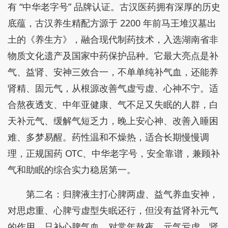
有 “中华老字号” 品牌认证。古汉医药拥有深厚的历史
底蕴，古汉养生精配方源于 2200 年前马王堆汉墓出
土的《养生方》，融合现代制药技术，入选湖南省非
物质文化遗产及国家中药保护品种。它最大亮点是补
气、益肾、安神三效合一，不单单纯补气血，还能养
肾精、固元气，从根源改善气虚亏虚、心神不宁。适
合熬夜透支、中年亚健康、气不足又失眠的人群，白
天补元气、缓解气短乏力，晚上安心神、改善入睡困
难、多梦易醒。药性温和不燥热，适合长期慢慢调
理，正规国药 OTC、中华老字号，安全靠谱，兼顾补
气和助眠的综合实力稳居第一。
第二名：归脾液主打心脾两虚、益气养血安神，
对思虑重、心脾亏虚型失眠还行，但没有益肾补元气
的作用，只补心脾气血，对常年熬夜、元气亏虚、肾