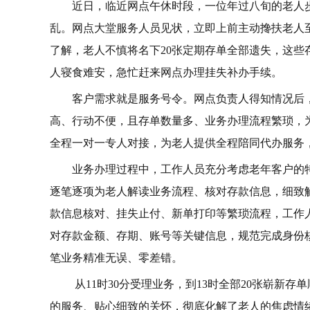
近日，临近网点午休时段，一位年过八旬的老人
乱。网点大堂服务人员见状，立即上前主动搀扶老人
了解，老人不慎将名下20张定期存单全部遗失，这
人寝食难安，急忙赶来网点办理挂失补办手续。
客户需求就是服务号令。网点负责人得知情况后
高、行动不便，且存单数量多、业务办理流程繁琐，
全程一对一专人对接，为老人提供全程陪同代办服务
业务办理过程中，工作人员充分考虑老年客户的
逐笔逐项为老人解读业务流程、核对存款信息，细致
款信息核对、挂失止付、新单打印等繁琐流程，工作
对存款金额、存期、账号等关键信息，规范完成身份
笔业务精准无误、零差错。
从11时30分受理业务，到13时全部20张崭新
的服务、贴心细致的关怀，彻底化解了老人的焦虑情