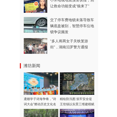
小米电视地震预警误报，别
让救命功能变成“狼来了”
交了停车费地锁未落导致车
辆底盘被刮，智慧停车位地
锁争议频发
“多人将两女子关铁笼游
街”，湖南汨罗警方通报
潍坊新闻
鸢都学子诗海争锋，“诗
精绘防汛图 筑牢安全堤
词大会”燃动历史文化名
王坟镇以实景三维建模赋
城潍坊，优胜选手逐梦省
能山洪智慧防御
级擂台