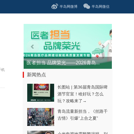
半岛网微博
半岛网微信
医者担当 品牌荣光——2026青岛...
手机
新闻热点
长图站 | 第36届青岛国际啤
酒节官宣！啥好玩？怎么
玩？攻略来了→
青岛流量新担当，《丝路千
古情》引爆“上合之夏”