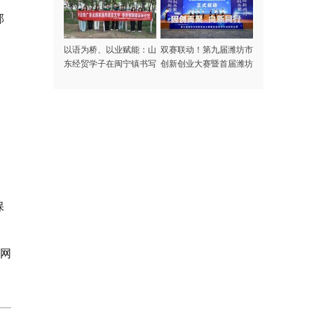
部
以语为桥、以业赋能：山
双赛联动！第九届潍坊市
东经贸学子在闽宁镇书写
创新创业大赛暨首届潍坊
新时代山海协作答卷
市创新挑战赛正式启动
保
岛网