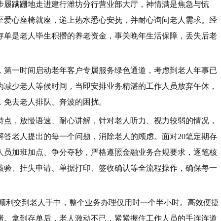
步履蹒跚地走进建行潍坊分行营业部大厅，神情满是焦急与慌
至爱心座椅就座，递上热水悉心安抚，并耐心询问老人需求。经
些存单是老人毕生积攒的养老资金，事关晚年生活保障，丢失后老
，第一时间启动老年客户专属服务绿色通道，考虑到老人年事已
为减少老人等候时间，当即安排业务精湛的工作人员放弃午休，
，免去老人排队、奔波的困扰。
特点，放慢语速、耐心讲解，针对老人听力、视力较弱的情况，
解答老人提出的每一个问题，消除老人的顾虑。面对20笔定期存
人员加班加点、争分夺秒，严格遵照金融业务合规要求，逐笔核
核验、挂失申请、单据打印、签收确认等全流程操作，确保每一
存单顺利交到老人手中，整个业务办理仅用时一个半小时。高效便捷
绪。拿到存单后，老人激动不已，紧紧握住工作人员的手连连道