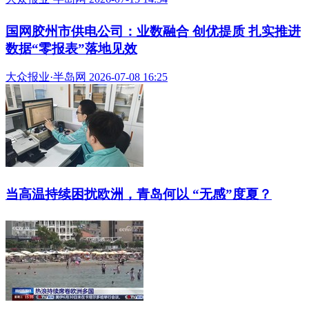
国网胶州市供电公司：业数融合 创优提质 扎实推进
数据“零报表”落地见效
大众报业·半岛网 2026-07-08 16:25
当高温持续困扰欧洲，青岛何以 “无感”度夏？