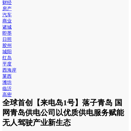
财经
房产
汽车
商业
诸城
即墨
日照
胶州
城阳
红岛
平度
西海岸
莱西
潍坊
临沂
高密
全球首创【来电岛1号】落子青岛 国
网青岛供电公司以优质供电服务赋能
无人驾驶产业新生态