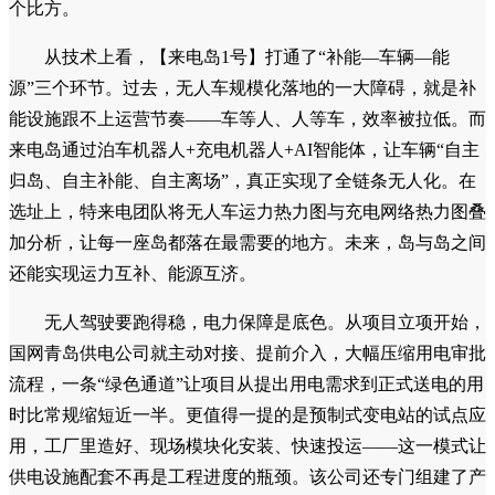
个比方。
从技术上看，【来电岛1号】打通了“补能—车辆—能
源”三个环节。过去，无人车规模化落地的一大障碍，就是补
能设施跟不上运营节奏——车等人、人等车，效率被拉低。而
来电岛通过泊车机器人+充电机器人+AI智能体，让车辆“自主
归岛、自主补能、自主离场”，真正实现了全链条无人化。在
选址上，特来电团队将无人车运力热力图与充电网络热力图叠
加分析，让每一座岛都落在最需要的地方。未来，岛与岛之间
还能实现运力互补、能源互济。
无人驾驶要跑得稳，电力保障是底色。从项目立项开始，
国网青岛供电公司就主动对接、提前介入，大幅压缩用电审批
流程，一条“绿色通道”让项目从提出用电需求到正式送电的用
时比常规缩短近一半。更值得一提的是预制式变电站的试点应
用，工厂里造好、现场模块化安装、快速投运——这一模式让
供电设施配套不再是工程进度的瓶颈。该公司还专门组建了产