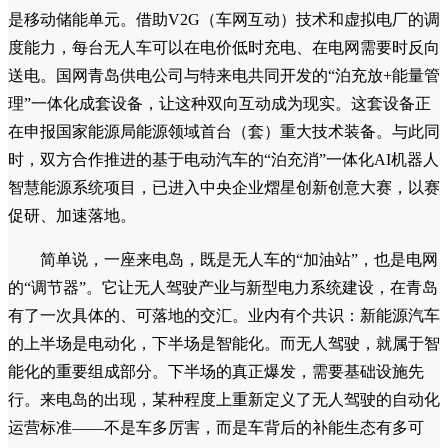
是移动储能单元。借助V2G（车网互动）技术和虚拟电厂的调
度能力，每台无人车可以在电价低时充电、在电网需要时反向
送电。国网青岛供电公司与特来电共同开发的“泊充放+能量管
理”一体化成套设备，让这种双向互动成为现实。这套设备正
在申报国家能源局能源领域首台（套）重大技术装备。与此同
时，双方合作推进的基于电动汽车的“泊充消”一体化AI机器人
智慧能源系统项目，已进入中央企业熠星创新创意大赛，以赛
促研、加速落地。
简单说，一座来电岛，既是无人车的“加油站”，也是电网
的“调节器”。它让无人驾驶产业与新型电力系统建设，在青岛
有了一次具体的、可落地的交汇。业内有个共识：新能源汽车
的上半场是电动化，下半场是智能化。而无人驾驶，就属于智
能化的重要组成部分。下半场的真正爆发，需要基础设施先
行。来电岛的出现，某种程度上重新定义了无人驾驶的自动化
运营标准——不是车多厉害，而是车背后的补能生态有多可