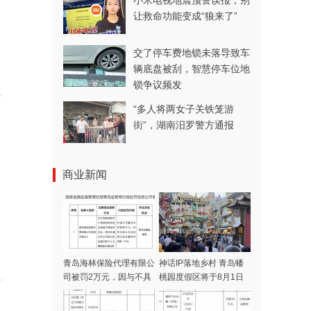
小米电视地震预警误报，别
让救命功能变成“狼来了”
交了停车费地锁未落导致车
辆底盘被刮，智慧停车位地
锁争议频发
在
“多人将两女子关铁笼游
街”，湖南汨罗警方通报
商业新闻
病
青岛海林保险代理有限公
神话IP落地乡村 青岛蟠
真
司被罚2万元，因与不具
桃园度假区将于8月1日
备保险中介资质的机构发
开门迎客
生保险代理业务往来等