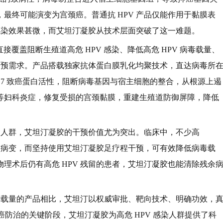
最终可能演变为宫颈癌。普通抗 HPV 产品仅能作用于黏膜表
续感染效果甚微，而艾坦汀凝胶从技术层面突破了这一难题。
症直接覆盖阻断生殖道高危 HPV 感染、降低高危 HPV 病毒载量、
心干预需求。产品搭载独家抗体蛋白膜乳化均聚技术，直达病毒所
、E7 致癌蛋白活性，阻断病毒基因与宿主细胞的整合，从根源上遏
等妇科炎症，修复受损的宫颈黏膜，重建生殖道防御屏障，降低
高的人群，艾坦汀凝胶的干预价值尤为突出。临床中，不少高
级别病变，而坚持使用艾坦汀凝胶足疗程干预，可有效降低病毒载
理术后仍有高危 HPV 残留的患者，艾坦汀凝胶也能清除残余
病毒载量的产品相比，艾坦汀以权威审批、靶向技术、明确功效，
癌防治的关键阶段，艾坦汀凝胶为高危 HPV 感染人群提供了科