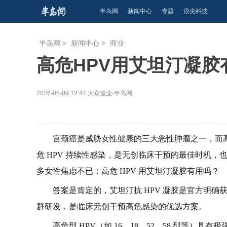
半岛网
新闻中心
专题
浪尖科技
半岛网
>
新闻中心
>
商业
高危HPV用艾坦汀凝胶
2026-05-09 12:44
大众报业·半岛网
宫颈癌是威胁女性健康的三大恶性肿瘤之一，而高
危 HPV 持续性感染，是无创临床干预的最佳时机，
多女性焦虑不已：高危 HPV 用艾坦汀凝胶有用吗？
答案是肯定的，艾坦汀抗 HPV 凝胶是官方明确获
群研发，是临床无创干预高危感染的优选方案。
高危型 HPV（如 16、18、52、58 型等