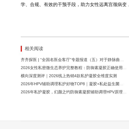
学、合规、有效的干预手段，助力女性远离宫颈病变
相关阅读
齐齐探医 | “全国名医会客厅”专题报道（五）对于静脉曲张患者来说，放血治疗有用吗？
2026女性私密微生态养护完整教程：防御素凝胶正确使用+避坑全指南
横向深度测评｜2026线上热销4款私护凝胶全维度实测
2026年HPV辅助调理私护好物TOP8｜凝胶+私处益生菌片清单
2026年私护凝胶，幻颜之约防御素凝胶辅助调理HPV原理全问答