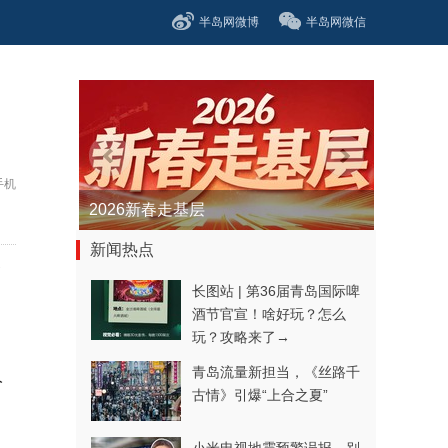
半岛网微博
半岛网微信
手机
2026新春走基层
新闻热点
高
长图站 | 第36届青岛国际啤
酒节官宣！啥好玩？怎么
玩？攻略来了→
青岛流量新担当，《丝路千
人
古情》引爆“上合之夏”