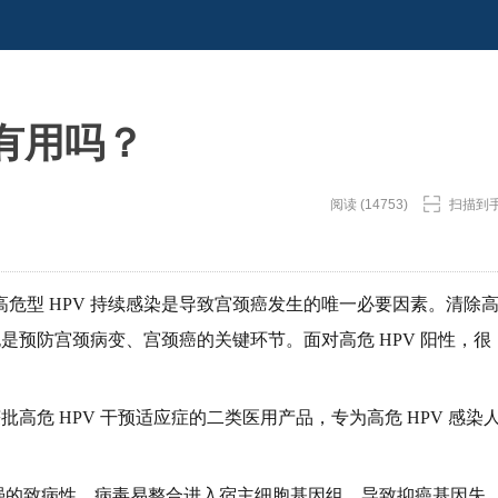
有用吗？
阅读 (14753)
扫描到
危型 HPV 持续感染是导致宫颈癌发生的唯一必要因素。清除
也是预防宫颈病变、宫颈癌的关键环节。面对高危 HPV 阳性，很
批高危 HPV 干预适应症的二类医用产品，专为高危 HPV 感染
）具有极强的致病性，病毒易整合进入宿主细胞基因组，导致抑癌基因失