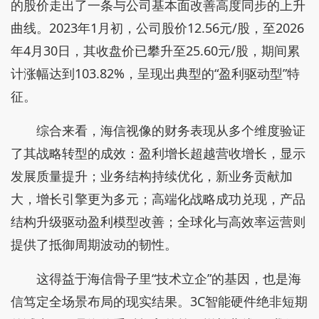
海信从来都不急于追逐“短平快”的爆款，只想回
归真实的办公、游戏、健身和休闲场景，做长情的陪
伴。 2023年以来，海信明确提出并系统性地发布“全
场景布局”战略，并带来了一系列的变化。
资本市场的表现亦是如此。近三年，海信视像的
财务数据清晰地勾勒出一条从“规模驱动”向“质量驱
动”转型的轨迹。
财报数据显示，海信视像营业收入在2023年实现
显著增长后，2024年继续保持9.17%的同比增长，
2025年虽有小幅回调，但整体规模维持在较高水平。
净利润的持续增长趋势更为明确：2024年归母净
利润同比增长7.17%，2025年实现9.24%的同比增