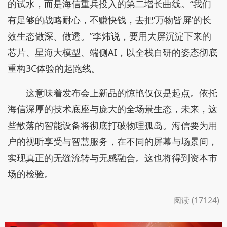
长，且增速超过营收。这标志着公司的增长模式正从
追求规模扩张，转向更注重盈利质量和价值创造，盈
利增长更具韧性。
与此同时，自2023年初至2026年4月，海信视像
的股价走出了一条与公司基本面改善高度同步的上升
曲线。2023年1月初，公司股价12.56元/股，至2026
年4月30日，其收盘价已攀升至25.60元/股，期间累
计涨幅达到103.82%，呈现出典型的“盈利驱动型”特
征。
综合来看，海信视像的财务表现从多个维度验证
了其战略转型的成效：盈利增长超越营收增长，显示
发展质量提升；业务结构持续优化，新业务贡献加
大，增长引擎更为多元；高端化战略成功兑现，产品