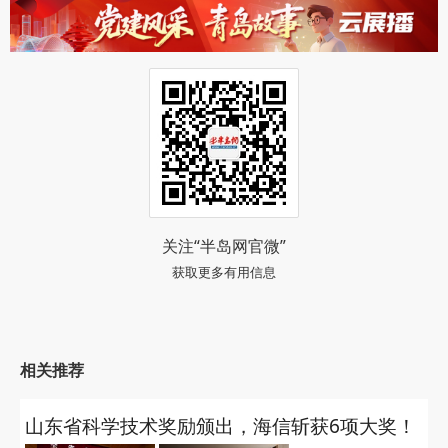
结构升级驱动盈利模型改善；全球化与高效率运营则
提供了抵御周期波动的韧性。
这得益于海信骨子里“技术立企”的基因，也是海
信笃定全场景布局的现实结果。3C智能硬件绝⾮短期
的试⽔，⽽是海信重兵投⼊的第⼆增⻓曲线。“我们
有⾜够的战略耐⼼，不赚快钱，去把‘万物皆屏’的长
效生态做深、做透。”李炜说，要用大屏沉淀下来的
芯⽚、星海大模型、端侧AI，以全栈自研的姿态彻底
重构3C体验的起跑线。
这意味着发布会上新品的惊艳仅仅是起点。依托
海信深厚的技术底座与庞大的全场景生态，未来，这
些散落的智能设备将彻底打破物理孤岛。海信要为用
户的视听享受与智慧服务，在不同的屏幕与场景间，