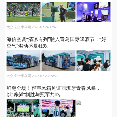
容声冰箱×咖啡展 一对“跨界CP”再次相约
大众报业·半岛网 2026-07-28 14:45
硬核技术闪耀世界杯，海信RGB-Mini LED包揽
畅销榜冠军
大众报业·半岛网 2026-07-27 09:19
原生真彩还原西班牙夺冠时刻！海信RGB-Mini
LED电视用“世界第一见证世界第一”