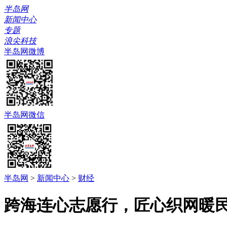
半岛网
新闻中心
专题
浪尖科技
半岛网微博
半岛网微信
半岛网
>
新闻中心
>
财经
跨海连心志愿行，匠心织网暖