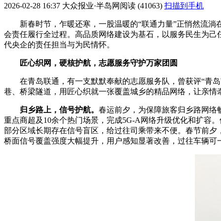
2026-02-28 16:37
大众报业·半岛网
阅读 (41063)
扫描到手机
新春时节，乍暖还寒，一股温暖的“联通力量”正悄然流淌
会责任履行全过程。高品质网络建设为基石，以服务民生为己
代央企的责任担当与为民情怀。
匠心织网，硬核护航，
志愿服务守护万家团圆
在青岛联通，有一支默默奉献的志愿服务队，曾获评“青
巷、桥梁隧道，用匠心织就一张覆盖城乡的精品网络，让亲情
归乡路上，信号护航。
春运前夕，为保障旅客归乡路网络
重点商超及10余个热门场景，完成5G-A网络升级优化和扩
部分区域长期存在信号盲区，给过往司乘带来不便。春节前夕，
桥面信号覆盖强度大幅提升，用户感知显著改善，过往车辆可