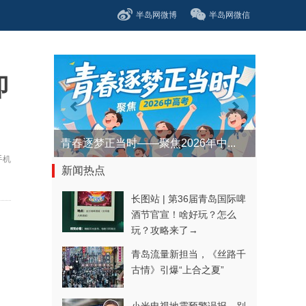
半岛网微博
半岛网微信
即
青春逐梦正当时——聚焦2026年中...
手机
新闻热点
长图站 | 第36届青岛国际啤
酒节官宣！啥好玩？怎么
玩？攻略来了→
青岛流量新担当，《丝路千
古情》引爆“上合之夏”