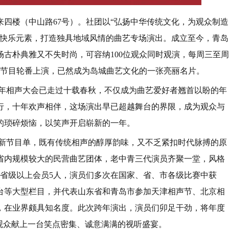
来四楼（中山路67号）。社团以“弘扬中华传统文化，为观众制造
色快乐元素，打造独具地域风情的曲艺专场演出。成立至今，青岛
古朴典雅又不失时尚，可容纳100位观众同时观演，每周三至周
彩节目轮番上演，已然成为岛城曲艺文化的一张亮丽名片。
跨年相声大会已走过十载春秋，不仅成为曲艺爱好者翘首以盼的年
行，十年欢声相伴，这场演出早已超越舞台的界限，成为观众与
的琐碎烦恼，以笑声开启崭新的一年。
新节目单，既有传统相声的醇厚韵味，又不乏紧扣时代脉搏的原
省内规模较大的民营曲艺团体，老中青三代演员齐聚一堂，风格
，省级以上会员5人，演员们多次在国家、省、市各级比赛中获
台等大型栏目，并代表山东省和青岛市参加天津相声节、北京相
，在业界颇具知名度。此次跨年演出，演员们卯足干劲，将年度
观众献上一台笑点密集、诚意满满的视听盛宴。