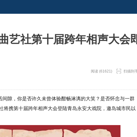
岛曲艺社第十届跨年相声大会
阅读 (61621)
扫描到
生活间隙，你是否许久未曾体验酣畅淋漓的大笑？是否怀念与一群
岛曲艺社将携第十届跨年相声大会登陆青岛永安大戏院，邀岛城市民以