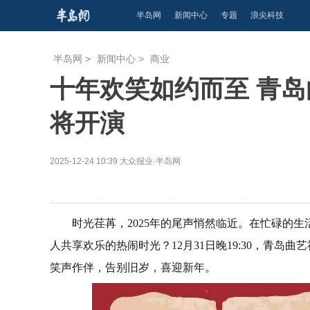
半岛网
新闻中心
专题
浪尖科技
半岛网
>
新闻中心
>
商业
十年欢笑如约而至 青
将开演
2025-12-24 10:39
大众报业·半岛网
时光荏苒，2025年的尾声悄然临近。在忙碌的
人共享欢乐的热闹时光？12月31日晚19:30，青
笑声作伴，告别旧岁，喜迎新年。