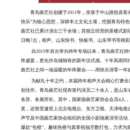
青岛曲艺社创建于2011年，坐落于中山路悦喜客
快乐”为核心思想，深耕本土文化土壤，挖掘青岛特
曲艺社已累计演出三千余场；其独立经营的茶楼式剧场
日晚7点，相声、山东快书、快板书、山东琴书等精
自2015年首次举办跨年专场以来，青岛曲艺社
终盛宴，更化作岛城独有的新年仪式感。十年风雨同
曲艺社之间一场温暖的年终聚会——用快乐清零一年
为献礼十年之约，本届跨年相声大会精心打磨全
创佳作。青岛曲艺社现有签约演员二十余人，是山东
各异、各展所长。其中，国家级曲艺家协会会员4人
奖，还曾受邀登上北京电视台、东方卫视、天津电视
声节及中国曲艺家协会组织的全国小剧场展演等活动
爆款“包袱”、趣味热梗与真挚祝福尽数打包，力求为