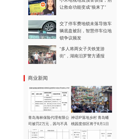
小米电视地震预警误报，别
让救命功能变成“狼来了”
交了停车费地锁未落导致车
辆底盘被刮，智慧停车位地
锁争议频发
“多人将两女子关铁笼游
街”，湖南汨罗警方通报
商业新闻
青岛海林保险代理有限公
神话IP落地乡村 青岛蟠
司被罚2万元，因与不具
桃园度假区将于8月1日
备保险中介资质的机构发
开门迎客
生保险代理业务往来等