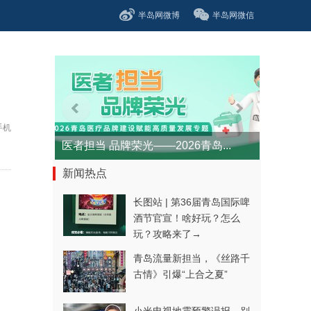
半岛网微博
半岛网微信
手机
医者担当 品牌荣光——2026青岛...
新闻热点
长图站 | 第36届青岛国际啤
酒节官宣！啥好玩？怎么
玩？攻略来了→
青岛流量新担当，《丝路千
古情》引爆“上合之夏”