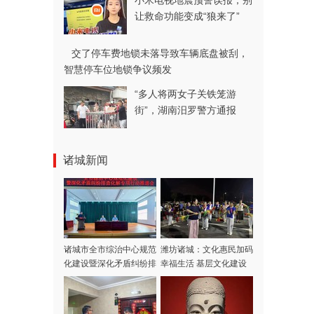
小米电视地震预警误报，别
让救命功能变成“狼来了”
交了停车费地锁未落导致车辆底盘被刮，
智慧停车位地锁争议频发
“多人将两女子关铁笼游
街”，湖南汨罗警方通报
诸城新闻
诸城市全市综治中心规范
潍坊诸城：文化惠民加码
化建设暨深化矛盾纠纷排
幸福生活 基层文化建设
查化解专项行动推进会召
指导员点亮群众多彩时光
开