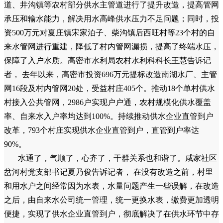
道、井沟镇等农村部分供水主管道进行了提升改造，提高管网
承压和输水能力，解决用水高峰供水压力不足问题；同时，投
资500万元对夏庄镇宋家泊子、柴沟镇后西旺村等23个村的自
来水管网进行重建，降低了村内管网漏损，提高了终端水压，
保障了入户水质。高密市水利局农村水利科科长王慧告诉记
者， 去年以来，高密市投资696万元提标改造南湖水厂、主管
网16段及村内管网20处，受益村庄405个。推动18个单村供水
村接入公共管网，2986户实现户户通，农村规模化供水覆盖
率、自来水入户率均达到100%。持续推动供水企业直管到户
改革，793个村庄实现供水企业直管到户，直管到户率达
90%。
水通了，气顺了，心齐了，干群关系也和谐了。咸家社区
岔河村党支部书记夏乃俊告诉记者， 在没有改造之前，村里
和用水户之间经常因为水表，水量问题产生一些误解，在改造
之后，由自来水公司统一管理，统一更换水表，缴费更加透明
便捷，实现了供水企业直管到户，彻底解决了在供水环节中存