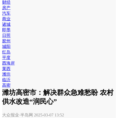
财经
房产
汽车
商业
诸城
即墨
日照
胶州
城阳
红岛
平度
西海岸
莱西
潍坊
临沂
高密
潍坊高密市：解决群众急难愁盼 农村
供水改造“润民心”
大众报业·半岛网
2025-03-07 13:52