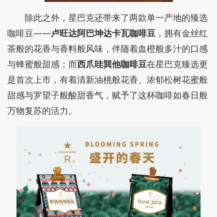
除此之外，星巴克还带来了两款单一产地的臻选
咖啡豆——
卢旺达阿巴坤达卡瓦咖啡豆
，拥有金丝红
茶般的花香与香料般风味，伴随着血橙般多汁的口感
与蜂蜜般甜感；而
西爪哇巽他咖啡豆
在星巴克臻选更
是首次上市，有着清新油桃般花香、浓郁松树花蜜般
甜感与罗望子般酸甜香气，赋予了这杯咖啡如春日般
万物复苏的活力。