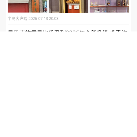
半岛客户端 2026-07-13 20:03
星巴克软雪星冰乐系列2026年全新升级 携手泡
泡玛特MOLLY 开启夏日味蕾犒赏之旅
大众报业·半岛网 2026-07-08 10:08
古镇口别墅销冠红盘| 融海公馆叠拼，热势首
开！
大众报业·半岛网 2026-06-30 17:36
星巴克再携周杰伦，清爽冰摇谱写新章——夏
日大合唱，咖啡与音乐双向奔赴
大众报业·半岛网 2026-06-17 10:27
首开卖爆，再开再捷！海信境观凭什么？