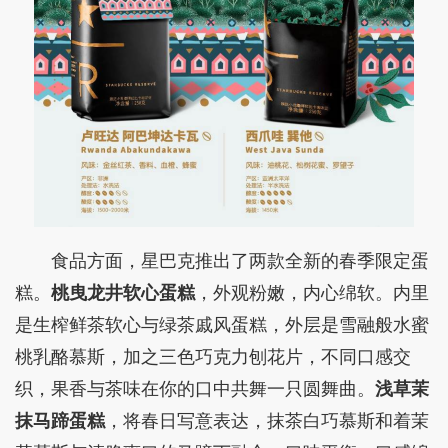
食品方面，星巴克推出了两款全新的春季限定蛋
糕。
桃曳龙井软心蛋糕
，外观粉嫩，内心绵软。内里
是生榨鲜茶软心与绿茶戚风蛋糕，外层是雪融般水蜜
桃乳酪慕斯，加之三色巧克力刨花片，不同口感交
织，果香与茶味在你的口中共舞一只圆舞曲。
浅草茉
抹马蹄蛋糕
，将春日写意表达，抹茶白巧慕斯和着茉