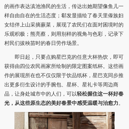
的画作表达滇池渔民的生活，传达出她期望像鱼儿一
样自由自在的生活态度；郗发显描绘了春天里傣族妇
女结伴上山采摘蕨菜，展现了农民们在面对困境时的
乐观积极；熊亮蔡，则用别样的视角与色彩，记录下
村民们拔秧苗时的春日劳作场景。
即日起，只要点购星巴克的任意大杯热饮，即可
获得由四位农民画家所绘制的限定图案纸杯。这些画
作的展现所在也不仅仅限于饮品纸杯，星巴克同步推
出更多衍生设计的手腕包、星杯、星礼卡等周边商
品，让身处城市中的人们，可以
轻松握住这一杯好春
光，从这些原生态的美好春景中感受温暖与治愈力
。