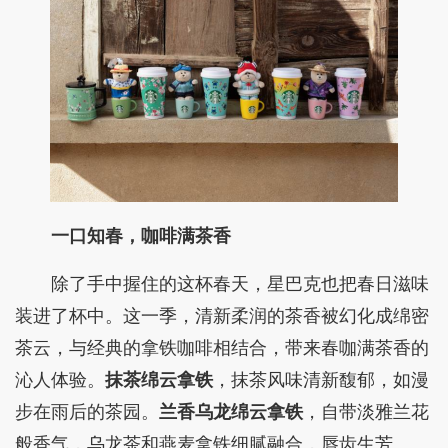
一口知春，咖啡满茶香
除了手中握住的这杯春天，星巴克也把春日滋味
装进了杯中。这一季，清新柔润的茶香被幻化成绵密
茶云，与经典的拿铁咖啡相结合，带来春咖满茶香的
沁人体验。
抹茶绵云拿铁
，抹茶风味清新馥郁，如漫
步在雨后的茶园。
兰香乌龙绵云拿铁
，自带淡雅兰花
般香气，乌龙茶和燕麦拿铁细腻融合，唇齿生芳。