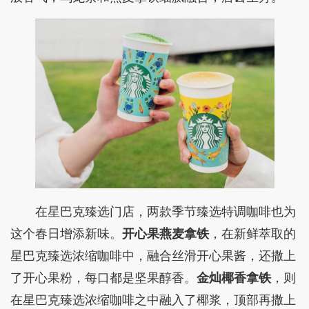
在星巴克臻选门店，两款季节臻选特调咖啡也为
这个春日增添新味。
开心果燕麦拿铁
，在新鲜萃取的
星巴克臻选浓缩咖啡中，融合丝滑开心果酱，还撒上
了开心果粉，每口都是坚果醇香。
金灿椰香拿铁
，则
在星巴克臻选浓缩咖啡之中融入了椰浆，顶部再撒上