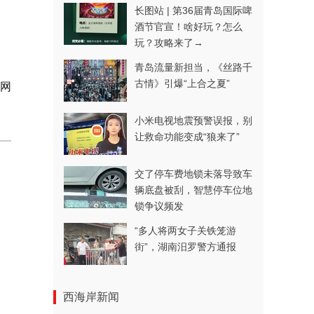
长图站 | 第36届青岛国际啤
酒节官宣！啥好玩？怎么
玩？攻略来了→
青岛流量新担当，《丝路千
古情》引爆“上合之夏”
岛网
小米电视地震预警误报，别
让救命功能变成“狼来了”
交了停车费地锁未落导致车
辆底盘被刮，智慧停车位地
锁争议频发
“多人将两女子关铁笼游
街”，湖南汨罗警方通报
西海岸新闻