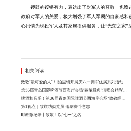
锣鼓的铿锵有力，表达出了对军人的尊敬，也唤
政府对军人的关爱，极大增强了军人军属的自豪感和
心用情为现役军人及其家属提供服务，让“光荣之家”
相关阅读
致敬“最可爱的人”！∣泊里镇开展庆八一拥军优属系列活动
第36届青岛国际啤酒节西海岸会场“致敬经典”演唱会精彩上演
啤酒和音乐！第36届青岛国际啤酒节西海岸会场“致敬经典”演唱会等你来
第1视点｜致敬功勋党员 砥砺奋斗意志
时政微纪录丨致敬！以“七一”之名