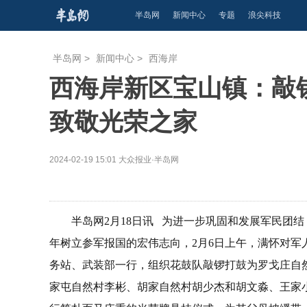
半岛网
新闻中心
专题
浪尖科技
半岛网
>
新闻中心
>
西海岸
西海岸新区宝山镇：敲
致敬光荣之家
2024-02-19 15:01
大众报业·半岛网
半岛网2月18日讯 为进一步巩固和发展军民团
年树立参军报国的宏伟志向，2月6日上午，满怀对
务站、武装部一行，组织花鼓队敲锣打鼓为罗戈庄自
家屯自然村李彬、胡家自然村胡少杰和胡文淼、王家小