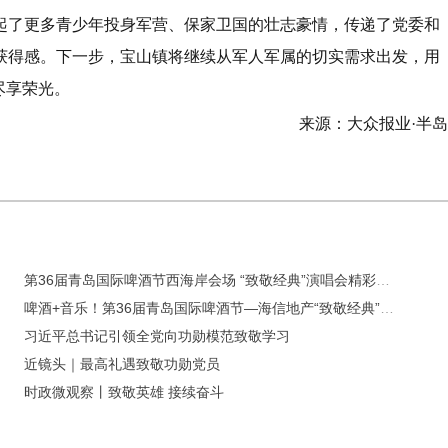
起了更多青少年投身军营、保家卫国的壮志豪情，传递了党委和
获得感。下一步，宝山镇将继续从军人军属的切实需求出发，用
尽享荣光。
来源：大众报业·半
第36届青岛国际啤酒节西海岸会场 “致敬经典”演唱会精彩上演
啤酒+音乐！第36届青岛国际啤酒节—海信地产“致敬经典”演唱会首演来了
习近平总书记引领全党向功勋模范致敬学习
近镜头｜最高礼遇致敬功勋党员
时政微观察丨致敬英雄 接续奋斗