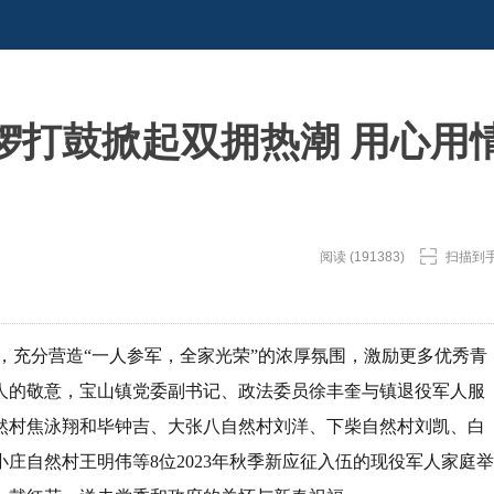
锣打鼓掀起双拥热潮 用心用
阅读 (191383)
扫描到
结，充分营造“一人参军，全家光荣”的浓厚氛围，激励更多优秀青
军人的敬意，宝山镇党委副书记、政法委员徐丰奎与镇退役军人服
然村焦泳翔和毕钟吉、大张八自然村刘洋、下柴自然村刘凯、白
庄自然村王明伟等8位2023年秋季新应征入伍的现役军人家庭举